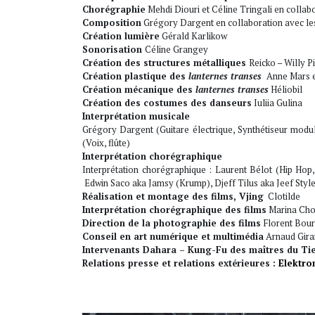
Chorégraphie
Mehdi Diouri et Céline Tringali en collabo
Composition
Grégory Dargent en collaboration avec les 
Création lumière
Gérald Karlikow
Sonorisation
Céline Grangey
Création des structures métalliques
Reicko – Willy P
Création plastique des
lanternes transes
Anne Mars e
Création mécanique des
lanternes transes
Héliobil
Création des costumes des danseurs
Iuliia Gulina
Interprétation musicale
Grégory Dargent (Guitare électrique, Synthétiseur modul
(Voix, flûte)
Interprétation chorégraphique
Interprétation chorégraphique : Laurent Bélot (Hip Hop
Edwin Saco aka Jamsy (Krump), Djeff Tilus aka Jeef Styl
Réalisation et montage des films, Vjing
Clotilde
Interprétation chorégraphique des films
Marina Cho
Direction de la photographie des films
Florent Bour
Conseil en art numérique et multimédia
Arnaud Gira
Intervenants Dahara – Kung-Fu des maîtres du Ti
Relations presse et relations extérieures :
Elektro