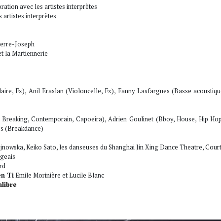
ration avec les artistes interprètes
artistes interprètes
ierre-Joseph
t la Martiennerie
aire, Fx), Anil Eraslan (Violoncelle, Fx), Fanny Lasfargues (Basse acoustiqu
, Breaking, Contemporain, Capoeira), Adrien Goulinet (Bboy, House, Hip Hop)
es (Breakdance)
jnowska, Keiko Sato, les danseuses du Shanghai Jin Xing Dance Theatre, C
geais
rd
en
Ti
Emile Morinière et Lucile Blanc
nlibre