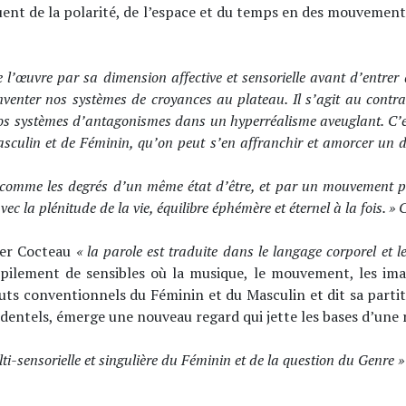
 jouent de la polarité, de l’espace et du temps en des mouvemen
de l’œuvre par sa dimension affective et sensorielle avant d’entre
inventer nos systèmes de croyances au plateau. Il s’agit au contr
nos systèmes d’antagonismes dans un hyperréalisme aveuglant. C’est
Masculin et de Féminin, qu’on peut s’en affranchir et amorcer un d
 comme les degrés d’un même état d’être, et par un mouvement per
ec la plénitude de la vie, équilibre éphémère et éternel à la fois. » C
ser Cocteau
« la parole est traduite dans le langage corporel et le
mpilement de sensibles où la musique, le mouvement, les ima
ibuts conventionnels du Féminin et du Masculin et dit sa par
dentels, émerge une nouveau regard qui jette les bases d’une 
-sensorielle et singulière du Féminin et de la question du Genre 