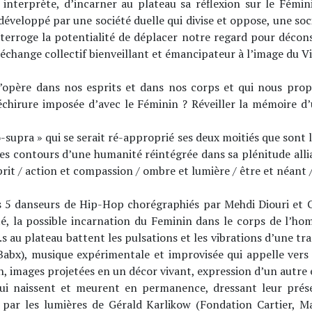
t interprète, d’incarner au plateau sa réflexion sur le Fém
loppé par une société duelle qui divise et oppose, une socié
interroge la potentialité de déplacer notre regard pour décon
 échange collectif bienveillant et émancipateur à l’image du V
s’opère dans nos esprits et dans nos corps et qui nous prop
échirure imposée d’avec le Féminin ? Réveiller la mémoire d’
-supra » qui se serait ré-approprié ses deux moitiés que sont 
 les contours d’une humanité réintégrée dans sa plénitude allian
sprit / action et compassion / ombre et lumière / être et néant /
s 5 danseurs de Hip-Hop chorégraphiés par Mehdi Diouri et C
ité, la possible incarnation du Feminin dans le corps de l’
.s au plateau battent les pulsations et les vibrations d’une 
Babx), musique expérimentale et improvisée qui appelle vers 
 images projetées en un décor vivant, expression d’un autre é
ui naissent et meurent en permanence, dressant leur prése
 par les lumières de Gérald Karlikow (Fondation Cartier, 