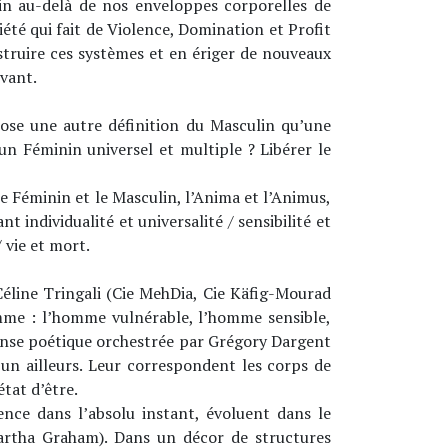
inin au-delà de nos enveloppes corporelles de
té qui fait de Violence, Domination et Profit
struire ces systèmes et en ériger de nouveaux
ivant.
ose une autre définition du Masculin qu’une
un Féminin universel et multiple ? Libérer le
le Féminin et le Masculin, l’Anima et l’Animus,
t individualité et universalité / sensibilité et
 vie et mort.
éline Tringali (Cie MehDia, Cie Käfig-Mourad
homme : l’homme vulnérable, l’homme sensible,
transe poétique orchestrée par Grégory Dargent
un ailleurs.
Leur correspondent les corps de
tat d’être.
nce dans l’absolu instant, évoluent dans le
Martha Graham). Dans un décor de structures