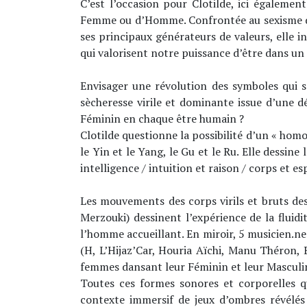
C’est l’occasion pour Clotilde, ici égalemen
Femme ou d’Homme. Confrontée au sexisme déve
ses principaux générateurs de valeurs, elle 
qui valorisent notre puissance d’être dans un
Envisager une révolution des symboles qui 
sècheresse virile et dominante issue d’une d
Féminin en chaque être humain ?
Clotilde questionne la possibilité d’un « homo
le Yin et le Yang, le Gu et le Ru. Elle dessine
intelligence / intuition et raison / corps et e
Les mouvements des corps virils et bruts de
Merzouki) dessinent l’expérience de la fluid
l’homme accueillant. En miroir, 5 musicien.ne
(H, L’Hijaz’Car, Houria Aïchi, Manu Théron, 
femmes dansant leur Féminin et leur Masculin,
Toutes ces formes sonores et corporelles q
contexte immersif de jeux d’ombres révélés