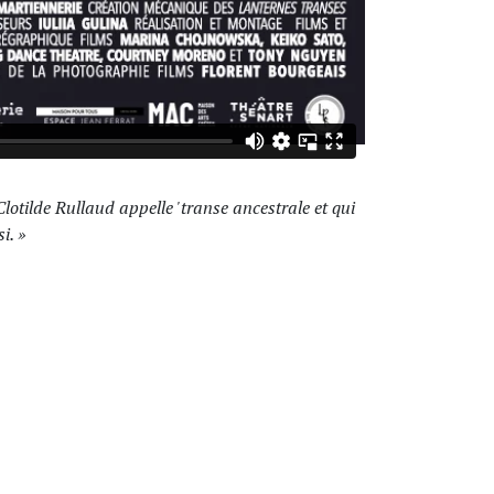
otilde Rullaud appelle 'transe ancestrale et qui
« C’est complète
i. »