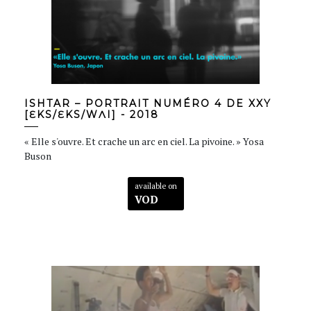
ISHTAR – PORTRAIT NUMÉRO 4 DE XXY
[ƐKS/ƐKS/WɅI] - 2018
« Elle s'ouvre. Et crache un arc en ciel. La pivoine. » Yosa
Buson
available on
VOD