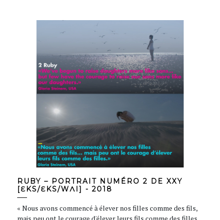
RUBY – PORTRAIT NUMÉRO 2 DE XXY
[ƐKS/ƐKS/WɅI] - 2018
« Nous avons commencé à élever nos filles comme des fils,
mais peu ont le courage d'élever leurs fils comme des filles.