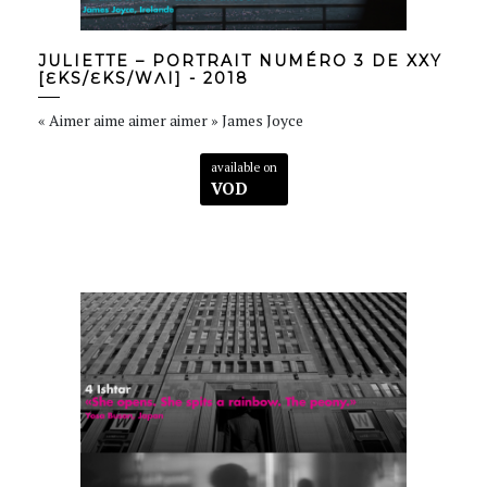
JULIETTE – PORTRAIT NUMÉRO 3 DE XXY
[ƐKS/ƐKS/WɅI] - 2018
« Aimer aime aimer aimer » James Joyce
available on
VOD